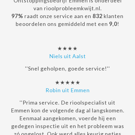
Ontstoppingsbedrijf Emmen is onderdeel
van rioolprobleemkwijt.nl.
97%
raadt onze service aan en
832
klanten
beoordelen ons gemiddeld met een
9,0
!
★★★★
Niels uit Aalst
''Snel geholpen, goede service!''
★★★★★
Robin uit Emmen
''Prima service. De rioolspecialist uit
Emmen kon de volgende dag al langskomen.
Eenmaal aangekomen, voerde hij een
gedegen inspectie uit en het probleem was
zó opgelost. Ook werd alles keurig netjes